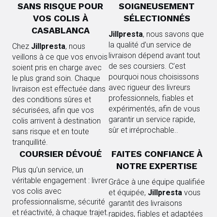
SANS RISQUE POUR
SOIGNEUSEMENT
VOS COLIS
À
SÉLECTIONNÉS
CASABLANCA
Jillpresta
, nous savons que
la qualité d’un service de
Chez
Jillpresta
, nous
livraison dépend avant tout
veillons à ce que vos envois
de ses coursiers. C’est
soient pris en charge avec
pourquoi nous choisissons
le plus grand soin. Chaque
avec rigueur des livreurs
livraison est effectuée dans
professionnels, fiables et
des conditions sûres et
expérimentés, afin de vous
sécurisées, afin que vos
garantir un service rapide,
colis arrivent à destination
sûr et irréprochable..
sans risque et en toute
tranquillité.
COURSIER DÉVOUÉ
FAITES CONFIANCE À
NOTRE EXPERTISE
Plus qu’un service, un
véritable engagement : livrer
Grâce à une équipe qualifiée
vos colis avec
et équipée,
Jillpresta
vous
professionnalisme, sécurité
garantit des livraisons
et réactivité, à chaque trajet.
rapides, fiables et adaptées